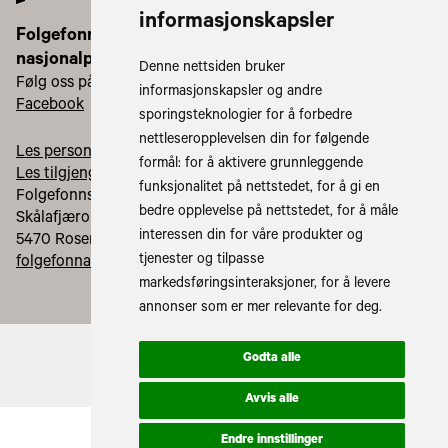
informasjonskapsler
Folgefonna
nasjonalparkstyre
Denne nettsiden bruker
Følg oss på:
informasjonskapsler og andre
Facebook
Instagram
sporingsteknologier for å forbedre
nettleseropplevelsen din for følgende
Les personvernerklæringa vår
formål:
for å aktivere grunnleggende
Les tilgjengelegheitserklæring vår
funksjonalitet på nettstedet
,
for å gi en
Folgefonnsenteret
bedre opplevelse på nettstedet
,
for å måle
Skålafjæro 17
interessen din for våre produkter og
5470 Rosendal
tjenester og tilpasse
folgefonna@statsforvalteren.no
markedsføringsinteraksjoner
,
for å levere
annonser som er mer relevante for deg
.
Godta alle
Avvis alle
Endre innstillinger