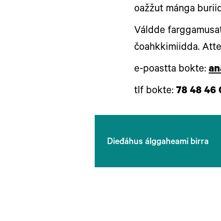
oažžut mánga burii
Váldde farggamusat 
čoahkkimiidda. Att
e-poastta bokte:
an
tlf bokte:
78 48 46 
Dieđáhus álggaheami birra