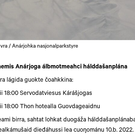
vra / Anárjohka nasjonalparkstyre
emis Anárjoga álbmotmeahci hálddašanplána
a lágida guokte čoahkkina:
ii 18:00 Servodatviesus Kárášjogas
ii 18:00 Thon hotealla Guovdageaidnu
ami birra,
sahtat lohkat duogáža hálddašanplánab
ealkámušaid dieđáhussi lea cuoŋománu 10.b. 2022.