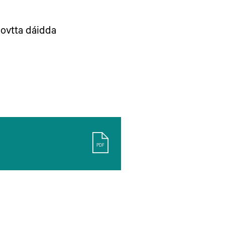
 ovtta dáidda
PDF