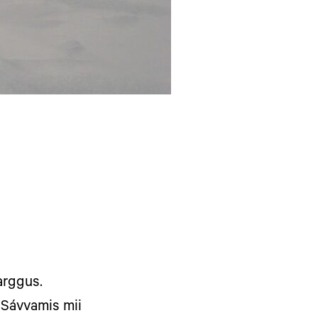
arggus.
 Sávvamis mii