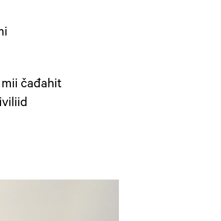
mi
mii čađahit
viliid