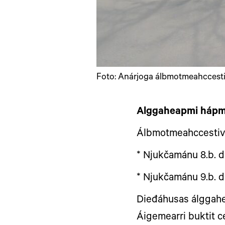
Foto: Anárjoga álbmotmeahccesti
Alggaheapmi hápm
Álbmotmeahccestivr
* Njukčamánu 8.b. d
* Njukčamánu 9.b. d
Dieđáhusas álggahe
Áigemearri buktit c