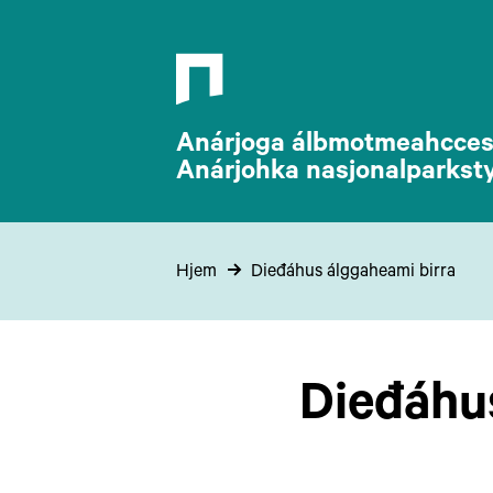
Anárjoga álbmotmeahccest
Anárjohka nasjonalparkst
Hjem
Dieđáhus álggaheami birra
Dieđáhu