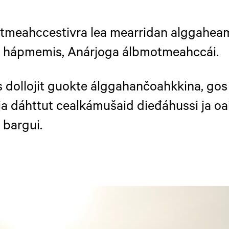
tmeahccestivra lea mearridan alggahea
 hápmemis, Anárjoga álbmotmeahccái.
dollojit guokte álggahančoahkkina, gos 
a dáhttut cealkámušaid dieđáhussi ja oai
 bargui.