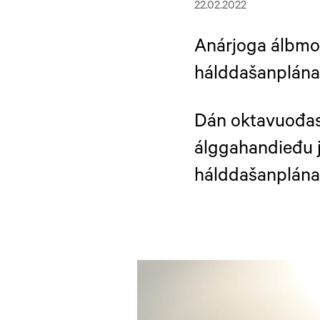
22.02.2022
Anárjoga álbmo
hálddašanplána
Dán oktavuođas 
álggahandieđu j
hálddašanplána