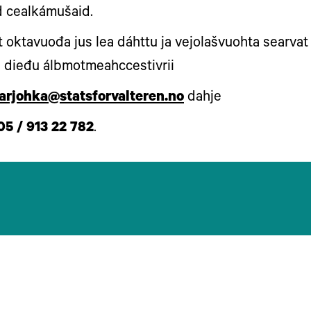
d cealkámušaid.
oktavuođa jus lea dáhttu ja vejolašvuohta searvat
e dieđu álbmotmeahccestivrii
arjohka@statsforvalteren.no
dahje
05 / 913 22 782
.