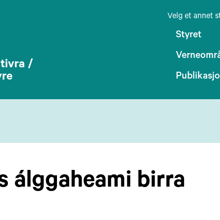
Velg et annet s
Styret
Verneomr
ivra /
yre
Publikasj
s álggaheami birra