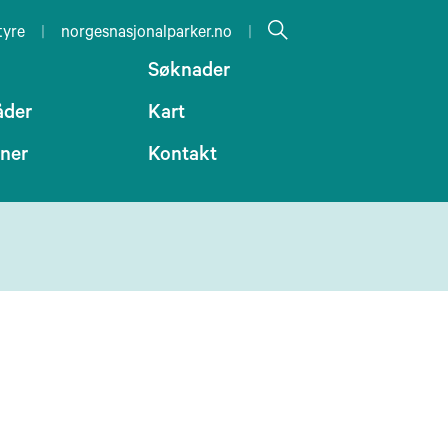
tyre
|
norgesnasjonalparker.no
|
Søknader
åder
Kart
oner
Kontakt