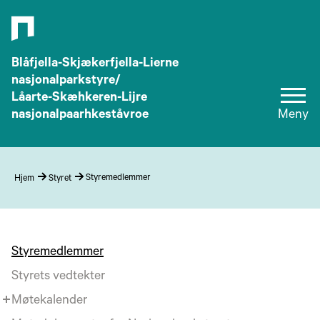
Blåfjella-Skjækerfjella-Lierne
nasjonalparkstyre/
Låarte-Skæhkeren-Lijre
nasjonalpaarhkeståvroe
Meny
Styremedlemmer
Hjem
Styret
Styremedlemmer
Styrets vedtekter
Møtekalender