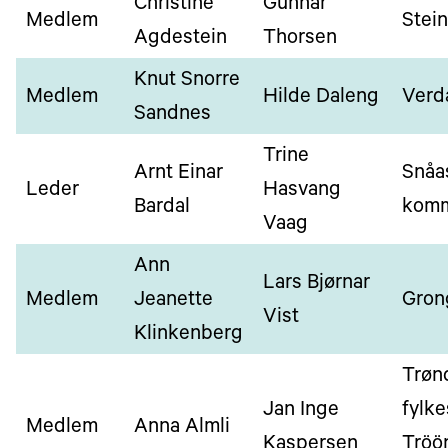
Christine
Gunnar
Medlem
Stei
Agdestein
Thorsen
Knut Snorre
Medlem
Hilde Daleng
Verd
Sandnes
Trine
Arnt Einar
Snåas
Leder
Hasvang
Bardal
kom
Vaag
Ann
Lars Bjørnar
Medlem
Jeanette
Gron
Vist
Klinkenberg
Trøn
Jan Inge
fylk
Medlem
Anna Almli
Kaspersen
Tröö