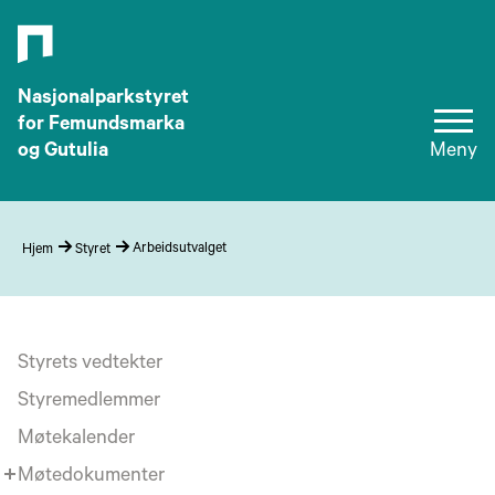
Nasjonalparkstyret
for Femundsmarka
og Gutulia
Meny
Arbeidsutvalget
Hjem
Styret
Styrets vedtekter
Styremedlemmer
Møtekalender
Møtedokumenter