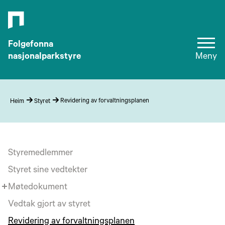
Folgefonna
nasjonalparkstyre
Meny
Revidering av forvaltningsplanen
Heim
Styret
Styremedlemmer
Styret sine vedtekter
Møtedokument
Vedtak gjort av styret
Revidering av forvaltningsplanen