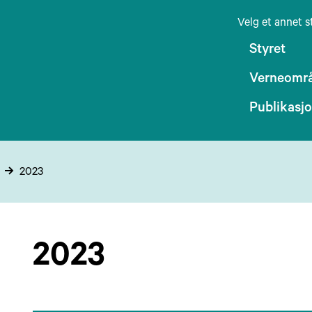
Velg et annet s
Styret
Verneomr
Publikasj
2023
2023