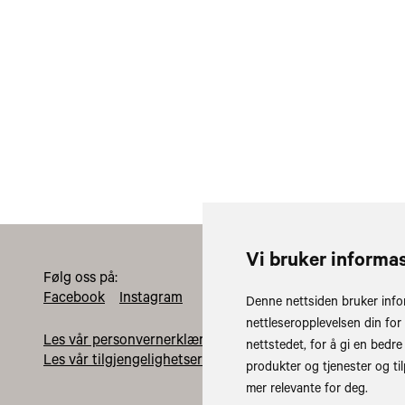
Vi bruker informa
Følg oss på:
Offisiel
Facebook
Instagram
Nasjonal
Denne nettsiden bruker info
Postbok
nettleseropplevelsen din for
2604 Li
Les vår personvernerklæring
nettstedet
,
for å gi en bedre
sfinpost
Les vår tilgjengelighetserklæring
produkter og tjenester og ti
mer relevante for deg
.