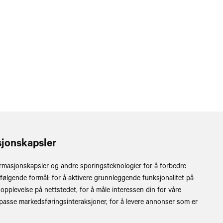
sjonskapsler
le brev og søknader til styret sendes til:
parkstyret for Fulufjellet,
rmasjonskapsler og andre sporingsteknologier for å forbedre
s 987
 følgende formål:
for å aktivere grunnleggende funksjonalitet på
llehammer
 opplevelse på nettstedet
,
for å måle interessen din for våre
@statsforvalteren.no
lpasse markedsføringsinteraksjoner
,
for å levere annonser som er