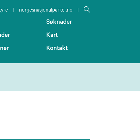
tyre
|
norgesnasjonalparker.no
|
Søknader
åder
Kart
oner
Kontakt