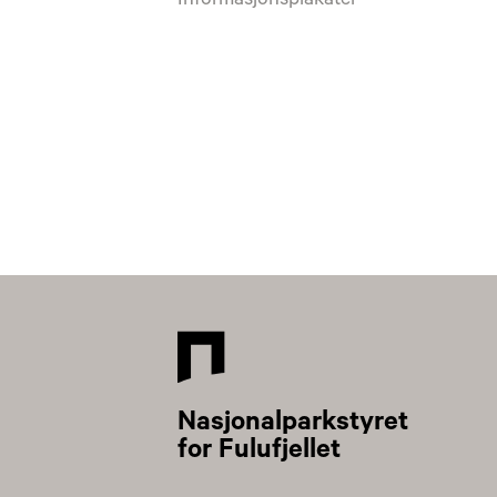
Informasjonsplakater
Nasjonalparkstyret
for Fulufjellet