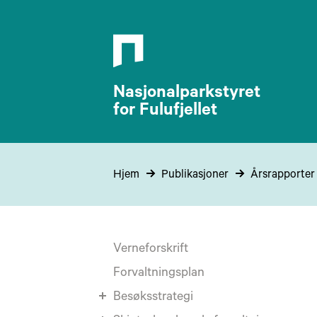
Nasjonalparkstyret
for Fulufjellet
Hjem
Publikasjoner
Årsrapporter
Verneforskrift
Forvaltningsplan
Besøksstrategi