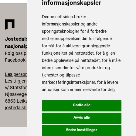
informasjonskapsler
Denne nettsiden bruker
informasjonskapsler og andre
sporingsteknologier for å forbedre
Jostedalsbreen
nettleseropplevelsen din for følgende
nasjonalparkstyre
formål:
for å aktivere grunnleggende
Følg oss på:
funksjonalitet på nettstedet
,
for å gi en
Facebook
Instagram
bedre opplevelse på nettstedet
,
for å måle
interessen din for våre produkter og
Les personvernerklæringa vår
tjenester og tilpasse
Les tilgjengelegheitserklæring vår
markedsføringsinteraksjoner
,
for å levere
v/ Statsforvaltaren i Vestland
annonser som er mer relevante for deg
.
Njøsavegen 2,
6863 Leikanger
Godta alle
jostedalsbreen@statsforvalteren.no
Avvis alle
Endre innstillinger