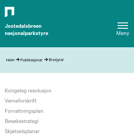
Jostedalsbreen
nasjonalparkstyre
Meny
Brosjyrar
Heim
Publikasjonar
Kongeleg resolusjon
Verneforskrift
Forvaltningsplan
Besøksstrategi
Skjøtselsplanar