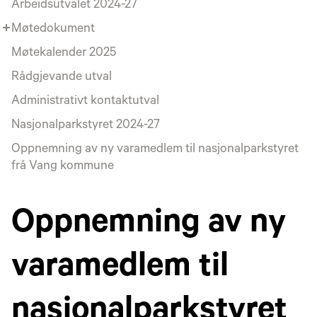
Arbeidsutvalet 2024-27
Møtedokument
Møtekalender 2025
Rådgjevande utval
Administrativt kontaktutval
Nasjonalparkstyret 2024-27
Oppnemning av ny varamedlem til nasjonalparkstyret
frå Vang kommune
Oppnemning av ny
varamedlem til
nasjonalparkstyret