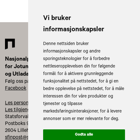
Vi bruker
informasjonskapsler
Denne nettsiden bruker
informasjonskapsler og andre
Nasjonalparkstyret
sporingsteknologier for å forbedre
for Jotunheimen
nettleseropplevelsen din for følgende
og Utladalen
formål:
for å aktivere grunnleggende
Følg oss på:
funksjonalitet på nettstedet
,
for å gi en
Facebook
bedre opplevelse på nettstedet
,
for å måle
interessen din for våre produkter og
Les personvernerklæringa vår
tjenester og tilpasse
Les tilgjengelegheitserklæring vår
markedsføringsinteraksjoner
,
for å levere
Statsforvaltaren i Innlandet
annonser som er mer relevante for deg
.
Postboks 987
2604 Lillehammer
Godta alle
sfinpost@statsforvalteren.no