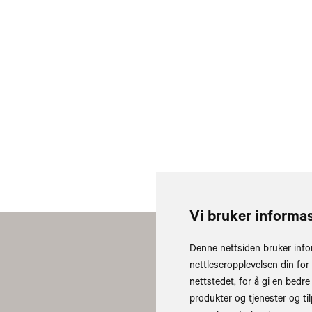
Vi bruker informa
Denne nettsiden bruker info
Les vår personvernerklæring
nettleseropplevelsen din for
Les vår tilgjengelighetserklæ
nettstedet
,
for å gi en bedre
produkter og tjenester og ti