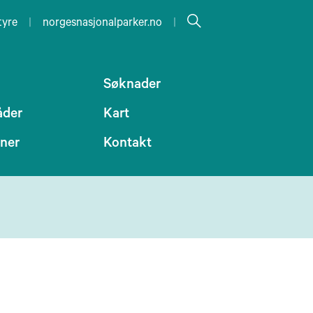
tyre
|
norgesnasjonalparker.no
|
Søknader
åder
Kart
oner
Kontakt