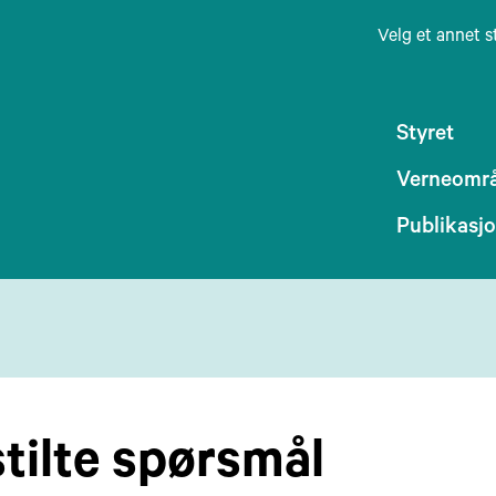
Velg et annet s
Styret
Verneomr
Publikasj
stilte spørsmål