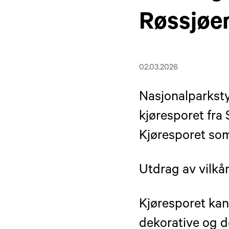
Røssjøen
02.03.2026
Nasjonalparkstyr
kjøresporet fra 
Kjøresporet som
Utdrag av vilkåre
Kjøresporet ka
dekorative og d