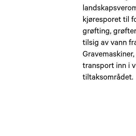
landskapsveromr
kjøresporet til 
grøfting, grøfte
tilsig av vann f
Gravemaskiner, 
transport inn i 
tiltaksområdet.