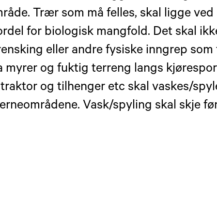
åde. Trær som må felles, skal ligge ved
fordel for biologisk mangfold. Det skal ikk
rensking eller andre fysiske inngrep som f
ra myrer og fuktig terreng langs kjørespor
traktor og tilhenger etc skal vaskes/spyl
verneområdene. Vask/spyling skal skje før