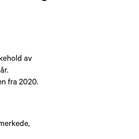
ikehold av
år.
en fra 2020.
rmerkede,