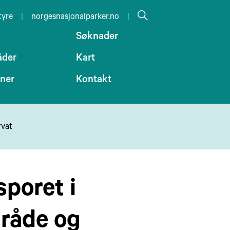
tyre
|
norgesnasjonalparker.no
|
Søknader
åder
Kart
oner
Kontakt
rvat
sporet i
råde og