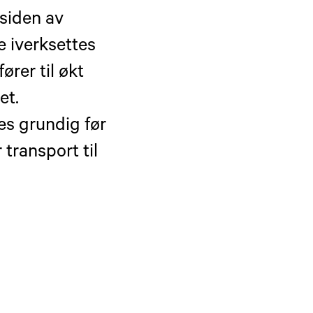
 siden av
e iverksettes
ører til økt
et.
es grundig før
 transport til