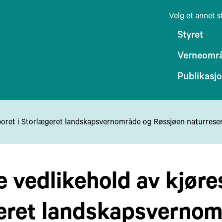
Velg et annet s
Styret
Verneomr
Publikasj
esporet i Storlægeret landskapsvernområde og Røssjøen naturrese
se vedlikehold av kjøre
eret landskapsvernom