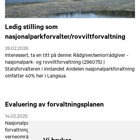
Ledig stilling som
nasjonalparkforvalter/rovviltforvaltning
26.02.2026
Interessert, ta en titt på denne: Rådgiver/seniorrådgiver -
nasjonalpark- og rovviltforvaltning (296075) |
Statsforvalteren i Innlandet Andelen nasjonalparkforaltning
omfatter 40% her i Langsua.
Evaluering av forvaltningsplanen
14.02.2025
Nasjonalparkstyret drøfter praktiseringen av
forvaltningsplanen med aktørene knyttet til
verneområdene i Langsua. I den forbindelse er det nylig