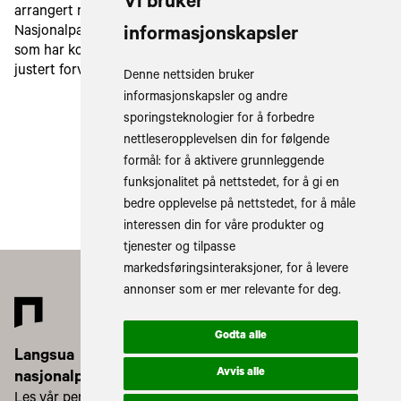
Vi bruker
arrangert møter i alle de sju involverte kommunene.
Nasjonalparkstyret fikk presentert i sitt møte 10. mars, det
informasjonskapsler
som har kommet fram. En nærmere drøfting med evt.
justert forvatningspraksis vil foregå i møtet 5. mai.
Denne nettsiden bruker
informasjonskapsler og andre
sporingsteknologier for å forbedre
Last inn flere saker
nettleseropplevelsen din for følgende
formål:
for å aktivere grunnleggende
funksjonalitet på nettstedet
,
for å gi en
bedre opplevelse på nettstedet
,
for å måle
interessen din for våre produkter og
tjenester og tilpasse
markedsføringsinteraksjoner
,
for å levere
annonser som er mer relevante for deg
.
Godta alle
Langsua
Avvis alle
nasjonalparkstyre
Les vår personvernerklæring