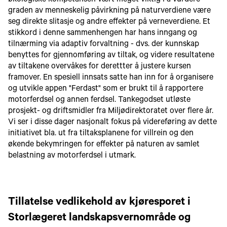
økologiske kompetansen vært meget viktig i å vurdere
graden av menneskelig påvirkning på naturverdiene være
seg direkte slitasje og andre effekter på verneverdiene. Et
stikkord i denne sammenhengen har hans inngang og
tilnærming via adaptiv forvaltning - dvs. der kunnskap
benyttes for gjennomføring av tiltak, og videre resultatene
av tiltakene overvåkes for derettter å justere kursen
framover. En spesiell innsats satte han inn for å organisere
og utvikle appen "Ferdast" som er brukt til å rapportere
motorferdsel og annen ferdsel. Tankegodset utløste
prosjekt- og driftsmidler fra Miljødirektoratet over flere år.
Vi ser i disse dager nasjonalt fokus på videreføring av dette
initiativet bla. ut fra tiltaksplanene for villrein og den
økende bekymringen for effekter på naturen av samlet
belastning av motorferdsel i utmark.
Tillatelse vedlikehold av kjøresporet i
Storlægeret landskapsvernområde og