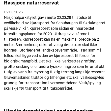
Røssjøen naturreservat
02.03.2026
Nasjonalparkstyret gav i møte 02.03.26 tillatelse til
vedlikehold av kjøresporet fra Sebuhaugen til Skriulægeret
på visse vilkår. Kjøresporet som sådan er innarbeidet i
forvaltningsplanen fra 2020. Utdrag av vilkårene i
tillatelsen: Kjøresporet kan ha en maksimal bredde på 2
meter. Særmerkede, dekorative og døde trær skal ikke
hogges i Storlægeret landskapsverområde. Trær som må
felles, skal ligge ved siden av kjøresporet til fordel for
biologisk mangfold. Det skal ikke iverksettes grøfting,
grøfterensking eller andre fysiske inngrep som fører til økt
tilsig av vann fra myrer og fuktig terreng langs kjøresporet.
Gravemaskiner, traktor og tilhenger etc skal vaskes/spyles
grundig før transport inn i verneområdene. Vask/spyling
skal skje før transport til tiltaksområdet.