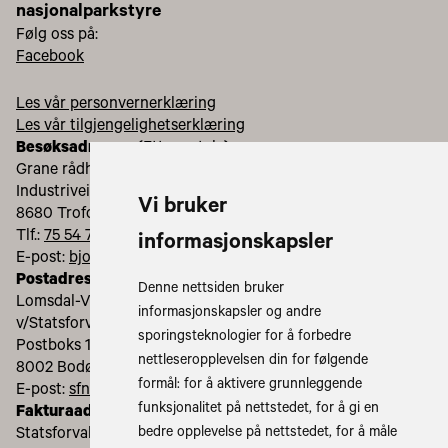
nasjonalparkstyre
Følg oss på:
Facebook
Les vår personvernerklæring
Les vår tilgjengelighetserklæring
Besøksadresse:
(Etter avtale)
Grane rådhus
Industriveien 2
Vi bruker
8680 Trofors
Tlf.:
75 54 78 19
informasjonskapsler
E-post:
bjornar.aarstrand@statsforvalteren.no
Postadresse
:
Denne nettsiden bruker
Lomsdal-Visten nasjonalparkstyre
informasjonskapsler og andre
v/Statsforvalteren i Nordland
sporingsteknologier for å forbedre
Postboks 1405
nettleseropplevelsen din for følgende
8002 Bodø
formål:
for å aktivere grunnleggende
E-post:
sfnopost@statsforvalteren.no
funksjonalitet på nettstedet
,
for å gi en
Fakturaadresse:
bedre opplevelse på nettstedet
,
for å måle
Statsforvalteren i Nordland