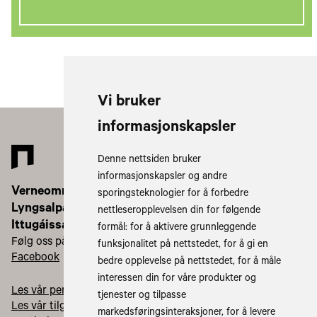
Vi bruker
informasjonskapsler
Denne nettsiden bruker
informasjonskapsler og andre
Verneområdestyret for
sporingsteknologier for å forbedre
Lyngsalpan landskapsvernområde/
nettleseropplevelsen din for følgende
Ittugáissáid suodjemeahccestivra
formål:
for å aktivere grunnleggende
Følg oss på:
funksjonalitet på nettstedet
,
for å gi en
Facebook
Instagram
bedre opplevelse på nettstedet
,
for å måle
interessen din for våre produkter og
Les vår personvernerklæring
tjenester og tilpasse
Les vår tilgjengelighetserklæring
markedsføringsinteraksjoner
,
for å levere