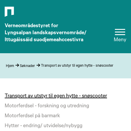
Verneområdestyret for
Lyngsalpan landskapsvernområde/
Ittugáissáid suodjemeahccestivra
Meny
Transport av utstyr til egen hytte - snøscooter
Hjem
Søknader
Transport av utstyr til egen hytte - snøscooter
Motorferdsel - forskning og utredning
Motorferdsel på barmark
Hytter - endring/ utvidelse/nybygg