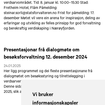
verdsarvområdet. Tid: 8. januar kl. 10:00–15:30 Stad:
Fretheim Hotel, Flåm Påmelding:
steinar.sorli@statsforvalteren.no Frist for påmelding: 17.
desember Møtet vil vere ein arena for inspirasjon, deling av
erfaringar og utvikling av felles prinsipp for god forvaltning
og berekraftig verdiskaping i Nærøyfjorden.
Presentasjonar frå dialogmøte om
besøksforvaltning 12. desember 2024
24.01.2025
Her ligg programmet og dei fleste presentasjonane frå
dialogmøtet om besøksstyring og tilrettelegging i
verdsarven som vart gjennomført 12. desember 2024.
Denne sida vil vere tilgjengeleg i 14 dagar, til 7. februar
2025, slik at dei som ynskjer får lasta ned presentasjonane.
Vi bruker
informasjonskapsler