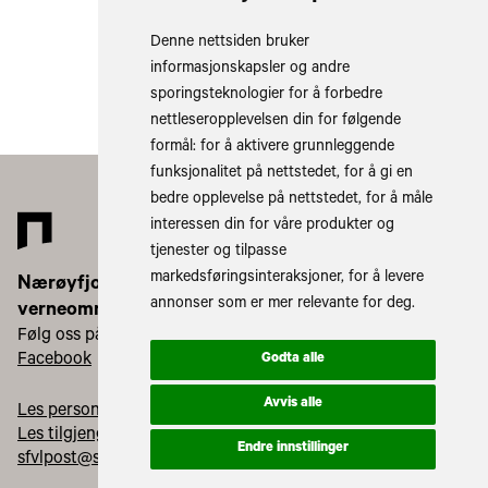
Gå til arkiv
Denne nettsiden bruker
informasjonskapsler og andre
sporingsteknologier for å forbedre
nettleseropplevelsen din for følgende
formål:
for å aktivere grunnleggende
funksjonalitet på nettstedet
,
for å gi en
bedre opplevelse på nettstedet
,
for å måle
interessen din for våre produkter og
tjenester og tilpasse
markedsføringsinteraksjoner
,
for å levere
Nærøyfjorden
annonser som er mer relevante for deg
.
verneområdestyre
Følg oss på:
Facebook
Godta alle
Avvis alle
Les personvernerklæringa vår
Les tilgjengelegheitserklæring vår
Endre innstillinger
sfvlpost@statsforvalteren.no