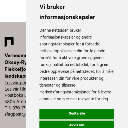
Vi bruker
informasjonskapsler
Denne nettsiden bruker
informasjonskapsler og andre
sporingsteknologier for å forbedre
nettleseropplevelsen din for følgende
Verneområdestyret for
formål:
for å aktivere grunnleggende
Oksøy-Ryvingen og
funksjonalitet på nettstedet
,
for å gi en
Flekkefjord
bedre opplevelse på nettstedet
,
for å måle
landskapsvernområder
interessen din for våre produkter og
Les vår personvernerklæring
tjenester og tilpasse
Les vår tilgjengelighetserklæring
markedsføringsinteraksjoner
,
for å levere
Postboks 504
annonser som er mer relevante for deg
.
4804 Arendal
Tlf.: 370 17 500 (servicetorg)
Godta alle
sfagpost@statsforvalteren.no
Avvis alle