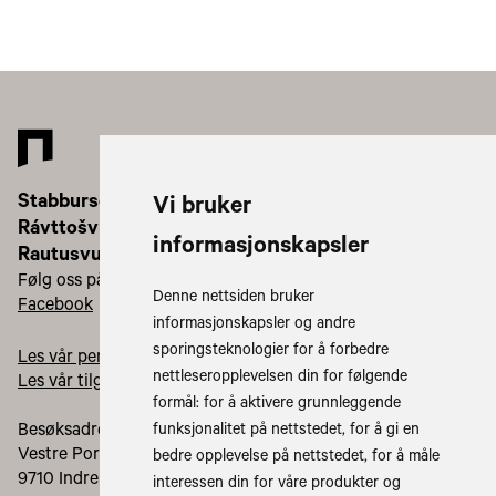
Stabbursdalen nasjonalparkstyre/
Vi bruker
Rávttošvuomi álbmotmeahccestivra/
informasjonskapsler
Rautusvuoman kanalistarhaan johtokunta
Følg oss på:
Denne nettsiden bruker
Facebook
informasjonskapsler og andre
sporingsteknologier for å forbedre
Les vår personvernerklæring
nettleseropplevelsen din for følgende
Les vår tilgjengelighetserklæring
formål:
for å aktivere grunnleggende
Besøksadresse:
funksjonalitet på nettstedet
,
for å gi en
Vestre Porsangerveien 1335
bedre opplevelse på nettstedet
,
for å måle
9710 Indre Billefjord
interessen din for våre produkter og