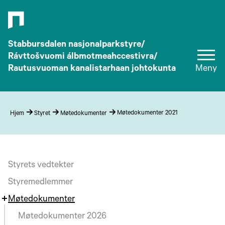
Stabbursdalen nasjonalparkstyre/
Rávttošvuomi álbmotmeahccestivra/
Rautusvuoman kanalistarhaan johtokunta
Meny
Møtedokumenter 2021
Hjem
Styret
Møtedokumenter
Styrets vedtekter
Styremedlemmer
Møtedokumenter
Møtedokumenter 2026