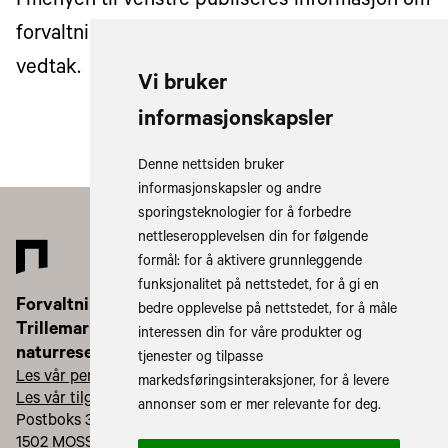
I menyen til venstre publiseres informasjon om
forvaltningsstyret, møtedokumenter og
vedtak.
Vi bruker
informasjonskapsler
Denne nettsiden bruker
informasjonskapsler og andre
sporingsteknologier for å forbedre
nettleseropplevelsen din for følgende
formål:
for å aktivere grunnleggende
funksjonalitet på nettstedet
,
for å gi en
Forvaltningsstyret for
bedre opplevelse på nettstedet
,
for å måle
Trillemarka-Rollagsfjell
interessen din for våre produkter og
naturreservat
tjenester og tilpasse
Les vår personvernerklæring
markedsføringsinteraksjoner
,
for å levere
Les vår tilgjengelighetserklæring
annonser som er mer relevante for deg
.
Postboks 325
1502 MOSS