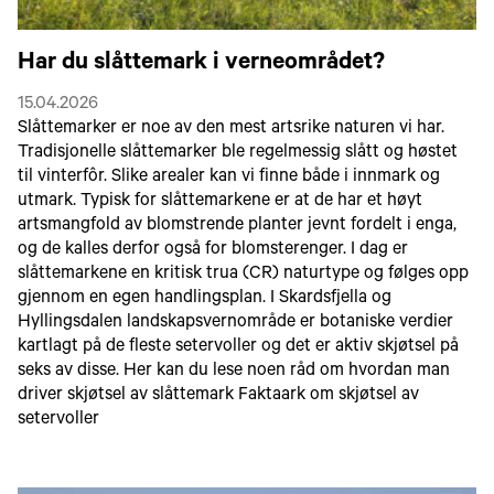
Har du slåttemark i verneområdet?
15.04.2026
Slåttemarker er noe av den mest artsrike naturen vi har.
Tradisjonelle slåttemarker ble regelmessig slått og høstet
til vinterfôr. Slike arealer kan vi finne både i innmark og
utmark. Typisk for slåttemarkene er at de har et høyt
artsmangfold av blomstrende planter jevnt fordelt i enga,
og de kalles derfor også for blomsterenger. I dag er
slåttemarkene en kritisk trua (CR) naturtype og følges opp
gjennom en egen handlingsplan. I Skardsfjella og
Hyllingsdalen landskapsvernområde er botaniske verdier
kartlagt på de fleste setervoller og det er aktiv skjøtsel på
seks av disse. Her kan du lese noen råd om hvordan man
driver skjøtsel av slåttemark Faktaark om skjøtsel av
setervoller