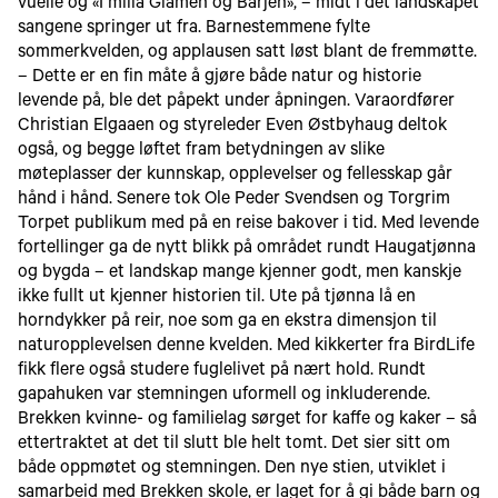
vuelie og «I milla Glåmen og Bårjen», – midt i det landskapet
sangene springer ut fra. Barnestemmene fylte
sommerkvelden, og applausen satt løst blant de fremmøtte.
– Dette er en fin måte å gjøre både natur og historie
levende på, ble det påpekt under åpningen. Varaordfører
Christian Elgaaen og styreleder Even Østbyhaug deltok
også, og begge løftet fram betydningen av slike
møteplasser der kunnskap, opplevelser og fellesskap går
hånd i hånd. Senere tok Ole Peder Svendsen og Torgrim
Torpet publikum med på en reise bakover i tid. Med levende
fortellinger ga de nytt blikk på området rundt Haugatjønna
og bygda – et landskap mange kjenner godt, men kanskje
ikke fullt ut kjenner historien til. Ute på tjønna lå en
horndykker på reir, noe som ga en ekstra dimensjon til
naturopplevelsen denne kvelden. Med kikkerter fra BirdLife
fikk flere også studere fuglelivet på nært hold. Rundt
gapahuken var stemningen uformell og inkluderende.
Brekken kvinne- og familielag sørget for kaffe og kaker – så
ettertraktet at det til slutt ble helt tomt. Det sier sitt om
både oppmøtet og stemningen. Den nye stien, utviklet i
samarbeid med Brekken skole, er laget for å gi både barn og