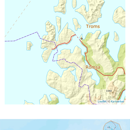
Leaflet
| ©
Kartverket