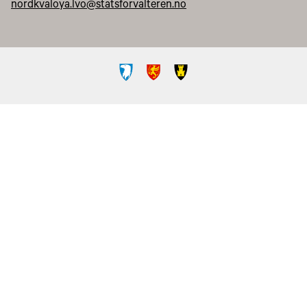
nordkvaloya.lvo@statsforvalteren.no