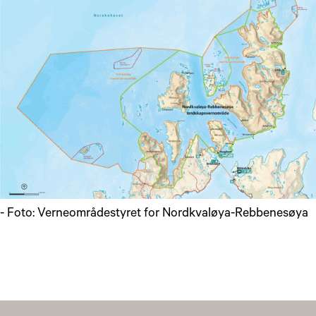
- Foto: Verneområdestyret for Nordkvaløya-Rebbenesøya