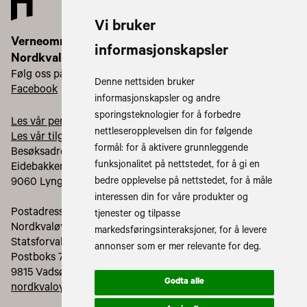
Vi bruker
Verneområdestyret for
informasjonskapsler
Nordkvaløya-Rebbenesøya
Følg oss på:
Denne nettsiden bruker
Facebook
informasjonskapsler og andre
sporingsteknologier for å forbedre
Les vår personvernerklæring
nettleseropplevelsen din for følgende
Les vår tilgjengelighetserklæring
formål:
for å aktivere grunnleggende
Besøksadresse:
funksjonalitet på nettstedet
,
for å gi en
Eidebakken Industrivei 17
bedre opplevelse på nettstedet
,
for å måle
9060 Lyngseidet
interessen din for våre produkter og
Postadresse:
tjenester og tilpasse
Nordkvaløya-Rebbenesøya lvo
markedsføringsinteraksjoner
,
for å levere
Statsforvalteren i Troms og Finnmark
annonser som er mer relevante for deg
.
Postboks 700
9815 Vadsø
Godta alle
nordkvaloya.lvo@statsforvalteren.no