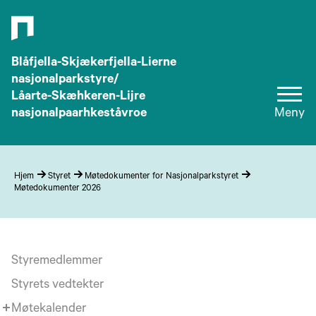
Blåfjella-Skjækerfjella-Lierne
nasjonalparkstyre/
Låarte-Skæhkeren-Lijre
nasjonalpaarhkeståvroe
Meny
Hjem
Styret
Møtedokumenter for Nasjonalparkstyret
Møtedokumenter 2026
Styremedlemmer
Styrets vedtekter
Møtekalender