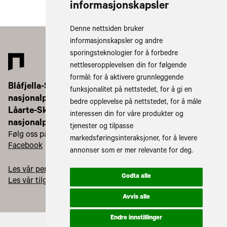
informasjonskapsler
Denne nettsiden bruker
informasjonskapsler og andre
sporingsteknologier for å forbedre
nettleseropplevelsen din for følgende
formål:
for å aktivere grunnleggende
Blåfjella-Skjækerfjella-Lierne
funksjonalitet på nettstedet
,
for å gi en
nasjonalparkstyre/
bedre opplevelse på nettstedet
,
for å måle
Låarte-Skæhkeren-Lijre
interessen din for våre produkter og
nasjonalpaarhkeståvroe
tjenester og tilpasse
Følg oss på:
markedsføringsinteraksjoner
,
for å levere
Facebook
Instagram
annonser som er mer relevante for deg
.
Les vår personvernerklæring
Godta alle
Les vår tilgjengelighetserklæring
Avvis alle
Endre innstillinger